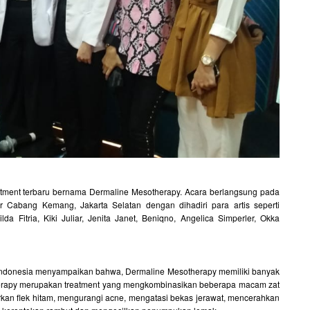
eatment terbaru bernama Dermaline Mesotherapy. Acara berlangsung pada
r Cabang Kemang, Jakarta Selatan dengan dihadiri para artis seperti
 Fitria, Kiki Juliar, Jenita Janet, Beniqno, Angelica Simperler, Okka
r Indonesia menyampaikan bahwa, Dermaline Mesotherapy memiliki banyak
herapy merupakan treatment yang mengkombinasikan beberapa macam zat
arkan flek hitam, mengurangi acne, mengatasi bekas jerawat, mencerahkan