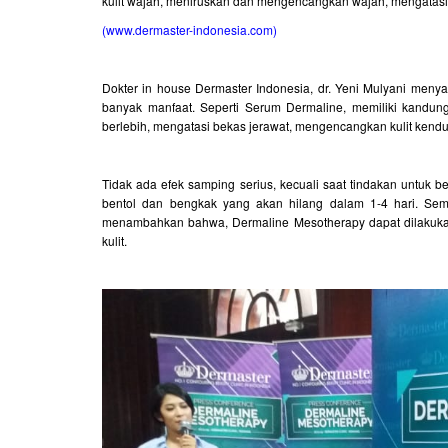
kulit wajah, meniruskan dan mengencangkan wajah, mengatas
(www.dermaster-indonesia.com)
Dokter in house Dermaster Indonesia, dr. Yeni Mulyani me
banyak manfaat. Seperti Serum Dermaline, memiliki kandun
berlebih, mengatasi bekas jerawat, mengencangkan kulit kendu
Tidak ada efek samping serius, kecuali saat tindakan untuk
bentol dan bengkak yang akan hilang dalam 1-4 hari. Seme
menambahkan bahwa, Dermaline Mesotherapy dapat dilakukan 
kulit.