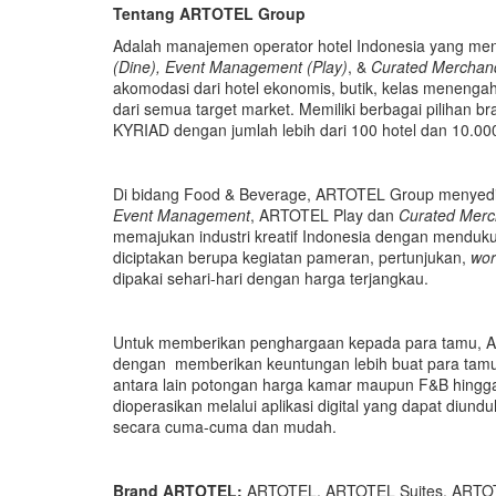
Tentang ARTOTEL Group
Adalah manajemen operator hotel Indonesia yang mengi
(Dine), Event Management (Play)
, &
Curated Merchan
akomodasi dari hotel ekonomis, butik, kelas menen
dari semua target market. Memiliki berbagai piliha
KYRIAD dengan jumlah lebih dari 100 hotel dan 10.000
Di bidang Food & Beverage, ARTOTEL Group menyediak
Event Management
, ARTOTEL Play dan
Curated Merc
memajukan industri kreatif Indonesia dengan menduk
diciptakan berupa kegiatan pameran, pertunjukan,
wor
dipakai sehari-hari dengan harga terjangkau.
Untuk memberikan penghargaan kepada para tamu, A
dengan memberikan keuntungan lebih buat para tam
antara lain potongan harga kamar maupun F&B hing
dioperasikan melalui aplikasi digital yang dapat diun
secara cuma-cuma dan mudah.
Brand ARTOTEL:
ARTOTEL, ARTOTEL Suites, ARTOT