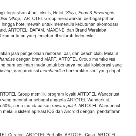
ntegrasikan 4 unit bisnis, Hotel (
Stay
),
Food & Beverages
dise (Shop)
. ARTOTEL Group menawarkan berbagai pilihan
gah hingga hotel mewah untuk memenuhi kebutuhan akomodasi
n brand, ARTOTEL, DAFAM, MAXONE, dan Brand Waralaba
 kamar tamu yang tersebar di seluruh Indonesia.
an jasa pengelolaan restoran, bar, dan beach club. Melalui
handise
dengan brand MART, ARTOTEL Group memiliki visi
ung para seniman muda untuk berkarya melalui kolaborasi yang
kshop
, dan produksi
merchandise
berkarakter seni yang dapat
RTOTEL Group memiliki program loyalti ARTOTEL Wanderlust
u yang mendaftar sebagai anggota ARTOTEL Wanderlust,
ga 50%, serta mendapatkan
reward point
. ARTOTEL Wanderlust
duh melalui sistem aplikasi IOS dan Android dengan pendaftaran
EL Curated, ARTOTEL Portfolio, ARTOTEL Casa, ARTOTEL