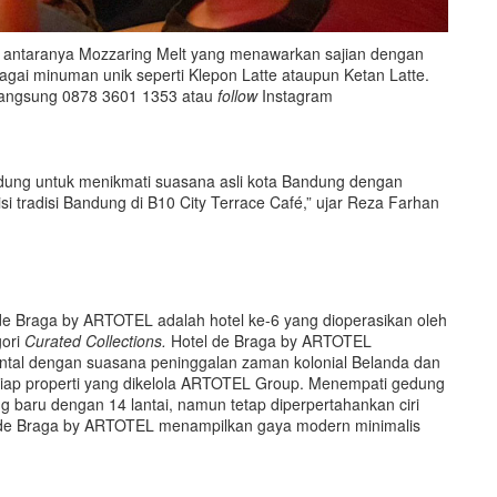
di antaranya Mozzaring Melt yang menawarkan sajian dengan
rbagai minuman unik seperti Klepon Latte ataupun Ketan Latte.
 langsung 0878 3601 1353 atau
follow
Instagram
ng untuk menikmati suasana asli kota Bandung dengan
 tradisi Bandung di B10 City Terrace Café,” ujar Reza Farhan
 de Braga by ARTOTEL adalah hotel ke-6 yang dioperasikan oleh
gori
Curated Collections.
Hotel de Braga by ARTOTEL
tal dengan suasana peninggalan zaman kolonial Belanda dan
setiap properti yang dikelola ARTOTEL Group. Menempati gedung
baru dengan 14 lantai, namun tetap diperpertahankan ciri
or de Braga by ARTOTEL menampilkan gaya modern minimalis