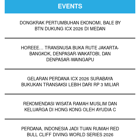
EVENTS
DONGKRAK PERTUMBUHAN EKONOMI, BALE BY
BTN DUKUNG ICX 2026 DI MEDAN
HOREEE… TRANSNUSA BUKA RUTE JAKARTA-
BANGKOK, DENPASAR-WAKATOBI, DAN
DENPASAR-WAINGAPU
GELARAN PERDANA ICX 2026 SURABAYA
BUKUKAN TRANSAKSI LEBIH DARI RP 3 MILIAR
REKOMENDASI WISATA RAMAH MUSLIM DAN
KELUARGA DI HONG KONG OLEH AYUDIA C
PERDANA, INDONESIA JADI TUAN RUMAH RED
BULL CLIFF DIVING WORLD SERIES 2026