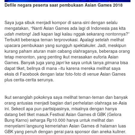
Defile negara peserta saat pembukaan Asian Games 2018
Saya juga sibuk menjadi kompor di sana-sini dengan selalu
mengatakan, “Nanti Asian Games ada lagi di Indonesia pas kita
udah metong
! Jadi kapan lagi kalau nggak sekarang nontonnya?”
Terbukti beberapa teman terprovokasi. Apalagi setelah melihat
upacara pembukaan yang sungguh spektakuler. Jadi, meskipun
kurang paham aturan main cabang olahraganya, beberapa orang
tetap menonton, yang penting ikut merasakan euforia Asian
Games. Banyak juga yang
japri
ke saya untuk tanya
gimana
bisa
dapat tiket, belinya di mana –itu karena mereka melihat saya
eksis di Facebook dengan latar foto-foto di
venue
Asian Games
plus cerita-cerita serunya.
Ikut senanglah pokoknya saya melihat teman-teman dan banyak
orang antusias menjadi bagian dari perhelatan olahraga se-Asia
ini. Sekecil apa pun partisipasinya, misalnya dengan hanya
datang beli tiket masuk Festival Asian Games di GBK (Gelora
Bung Karno) seharga Rp10.000 hanya untuk melihat dan
menyelami langsung kemeriahan Asian Games di halaman luas
GBK yang penuh dengan gerai para sponsor dan aneka kuliner.