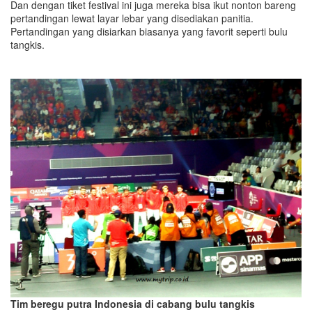
Dan dengan tiket festival ini juga mereka bisa ikut nonton bareng
pertandingan lewat layar lebar yang disediakan panitia.
Pertandingan yang disiarkan biasanya yang favorit seperti bulu
tangkis.
Tim beregu putra Indonesia di cabang bulu tangkis