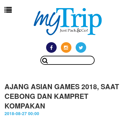
AJANG ASIAN GAMES 2018, SAAT
CEBONG DAN KAMPRET
KOMPAKAN
2018-08-27 00:00