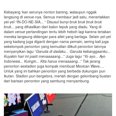
Kebayang ‘kan serunya nonton bareng, walaupun nggak
langsung di
venue
-nya. Semua membaur jadi satu, meneriakkan
yel-yel “IN-DO-NE-SIA... “ Disusul bunyi
bruk bruk bruk bruk
bruk
... yang dihasilkan dari balon tepuk yang diadu. Yang di
dalam
venue
pertandingan tentu lebih heboh lagi karena teriakan
mereka langsung didengar para atlet yang berlaga. Selain yel-yel
yang kadang juga diganti dengan nama pemain, sering kali juga
sekelompok penonton yang kemudian diikuti penonton lainnya
menyanyikan lagu “
Garuda di dadaku... Garuda kebanggaanku...
Kuyakin hari ini pasti menaaaaang...
” Juga lagu “
Yo ayo... Ayo
Indonesia... Kuingin... Kita harus menaaaang..
.” Tak jarang
penonton sestadion juga kompak membuat Mexican Wave....
Untuk yang ini bahkan penonton yang berbeda dukungan pun
ikutan. Stadion pun bergelora, meriah dengan gelombang buatan
dari barisan penonton yang sambung menyambung.