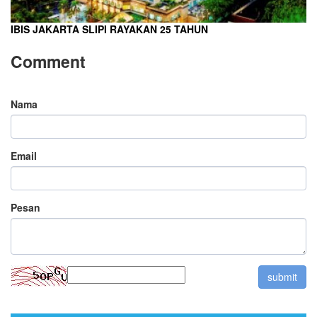
IBIS JAKARTA SLIPI RAYAKAN 25 TAHUN
Comment
Nama
Email
Pesan