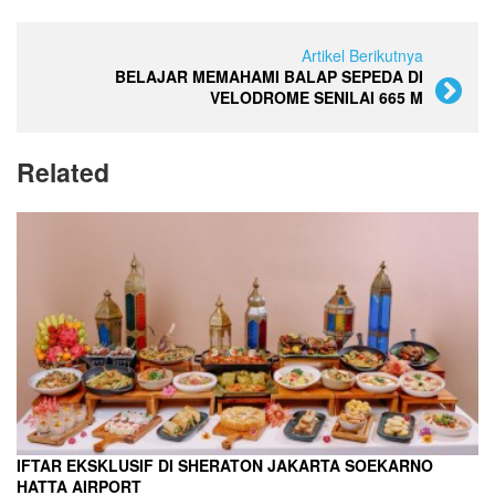
Artikel Berikutnya
BELAJAR MEMAHAMI BALAP SEPEDA DI
VELODROME SENILAI 665 M
Related
IFTAR EKSKLUSIF DI SHERATON JAKARTA SOEKARNO
HATTA AIRPORT