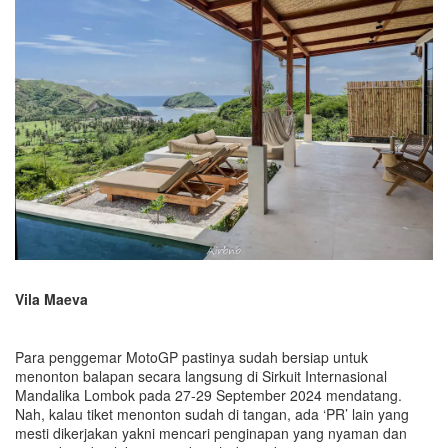
Vila Maeva
P
ara p
enggemar MotoGP
pastinya sudah
bersiap untuk
menonton balapan secara langsung di
Sirkuit Internasional
Mandalika
Lombok
pada 27-29 September
2024
mendatang.
Nah, kalau
tiket menonton
sudah di tangan
,
ada ‘PR’ lain yang
mesti dikerjakan yakni
mencari penginapan yang nyaman dan