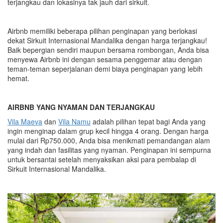
terjangkau
dan lokasinya tak jauh dari sirkuit
.
Airbnb
memiliki beberapa pilihan penginapan yang
berlokasi
dekat Sirkuit
Internasional
Mandalika
dengan
harga terjangkau!
Baik bepergian sendiri maupun bersama rombongan, Anda bisa
menyewa Airbnb ini dengan sesama penggemar atau dengan
teman-teman seperjalanan
demi biaya
penginapan yang lebih
hemat.
AIRBNB YANG NYAMAN DAN TERJANGKAU
Vila Maeva
dan
Vila Namu
adalah pilihan tepat bagi Anda yang
ingin menginap dalam grup kecil hingga 4 orang. Dengan harga
mulai dari Rp750.000, Anda bisa menikmati pemandangan alam
yang indah dan fasilitas yang nyaman. Penginapan ini sempurna
untuk bersantai setelah menyaksikan aksi para pembalap di
Sirkuit
Internasional
Mandalika.