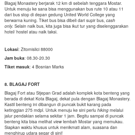
Blagaj Monastery berjarak 12 km di sebelah tenggara Mostar.
Untuk menuju ke sana bisa menggunakan bus rute 10 atau 11
dari bus stop di depan gedung United World College yang
berwarna kuning. Tiket bus bisa dibeli dari supir bus,
cash
only.
Selain naik bus, kita juga bisa ikut tur yang diselenggarakan
hotel/ hostel atau naik taksi.
Lokasi
: Zitomislici 88000
Jam buka
: 08.30-20.30
Tiket masuk
: 4 Bosnian Marks
8. BLAGAJ FORT
Blagaj Fort atau Stjepan Grad adalah komplek kota benteng yang
berada di dekat Kota Blagaj, dekat pula dengan Blagaj Monastery.
Kastil benteng ini dibangun di puncak bukit karang pada
ketinggian 275 mdpl. Untuk menuju ke sini perlu
hiking
melalui
jalur pendakian selama sekitar 1 jam. Begitu sampai di puncak
benteng kita bisa melihat
view
lembah Mostar yang memukau.
Siapkan waktu khusus untuk menikmati alam, suasana dan
menghirup udara segar di sini!