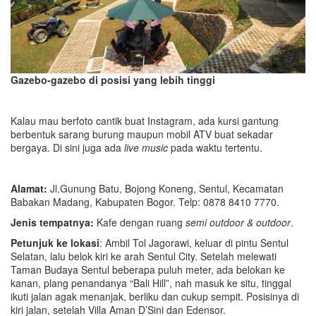
Gazebo-gazebo di posisi yang lebih tinggi
Kalau mau berfoto cantik buat Instagram, ada kursi gantung
berbentuk sarang burung maupun mobil ATV buat sekadar
bergaya. Di sini juga ada
live music
pada waktu tertentu.
Alamat:
Jl.Gunung Batu, Bojong Koneng, Sentul, Kecamatan
Babakan Madang, Kabupaten Bogor. Telp: 0878 8410 7770.
Jenis tempatnya:
Kafe dengan ruang
semi outdoor & outdoor
.
Petunjuk ke lokasi
: Ambil Tol Jagorawi, keluar di pintu Sentul
Selatan, lalu belok kiri ke arah Sentul City. Setelah melewati
Taman Budaya Sentul beberapa puluh meter, ada belokan ke
kanan, plang penandanya “Bali Hill”, nah masuk ke situ, tinggal
ikuti jalan agak menanjak, berliku dan cukup sempit. Posisinya di
kiri jalan, setelah Villa Aman D’Sini dan Edensor.