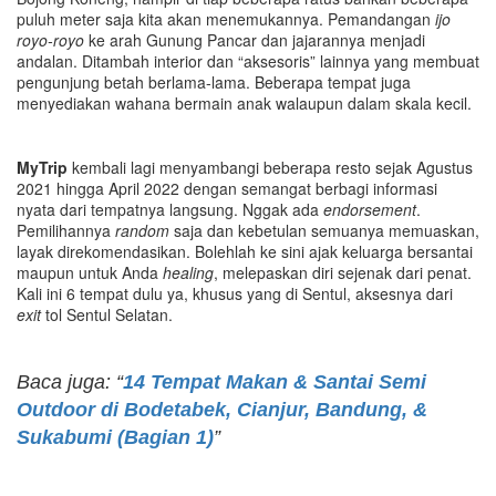
puluh meter saja kita akan menemukannya. Pemandangan
ijo
royo-royo
ke arah Gunung Pancar dan jajarannya menjadi
andalan. Ditambah interior dan “aksesoris” lainnya yang membuat
pengunjung betah berlama-lama. Beberapa tempat juga
menyediakan wahana bermain anak walaupun dalam skala kecil.
MyTrip
kembali lagi menyambangi beberapa resto sejak Agustus
2021 hingga April 2022 dengan semangat berbagi informasi
nyata dari tempatnya langsung. Nggak ada
endorsement
.
Pemilihannya
random
saja dan kebetulan semuanya memuaskan,
layak direkomendasikan. Bolehlah ke sini ajak keluarga bersantai
maupun untuk Anda
healing
, melepaskan diri sejenak dari penat.
Kali ini 6 tempat dulu ya, khusus yang di Sentul, aksesnya dari
exit
tol Sentul Selatan.
Baca juga: “
14 Tempat Makan & Santai Semi
Outdoor di Bodetabek, Cianjur, Bandung, &
Sukabumi (Bagian 1)
”