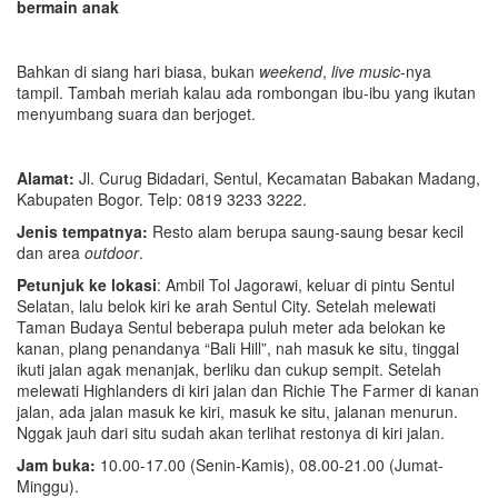
bermain anak
Bahkan di siang hari biasa, bukan
weekend
,
live music
-nya
tampil. Tambah meriah kalau ada rombongan ibu-ibu yang ikutan
menyumbang suara dan berjoget.
Alamat:
Jl. Curug Bidadari, Sentul, Kecamatan Babakan Madang,
Kabupaten Bogor. Telp: 0819 3233 3222.
Jenis tempatnya:
Resto alam berupa saung-saung besar kecil
dan area
outdoor
.
Petunjuk ke lokasi
: Ambil Tol Jagorawi, keluar di pintu Sentul
Selatan, lalu belok kiri ke arah Sentul City. Setelah melewati
Taman Budaya Sentul beberapa puluh meter ada belokan ke
kanan, plang penandanya “Bali Hill”, nah masuk ke situ, tinggal
ikuti jalan agak menanjak, berliku dan cukup sempit. Setelah
melewati Highlanders di kiri jalan dan Richie The Farmer di kanan
jalan, ada jalan masuk ke kiri, masuk ke situ, jalanan menurun.
Nggak jauh dari situ sudah akan terlihat restonya di kiri jalan.
Jam buka:
10.00-17.00 (Senin-Kamis), 08.00-21.00 (Jumat-
Minggu).