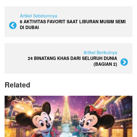
Artikel Sebelumnya
8 AKTIVITAS FAVORIT SAAT LIBURAN MUSIM SEMI
DI DUBAI
Artikel Berikutnya
24 BINATANG KHAS DARI SELURUH DUNIA
(BAGIAN 2)
Related