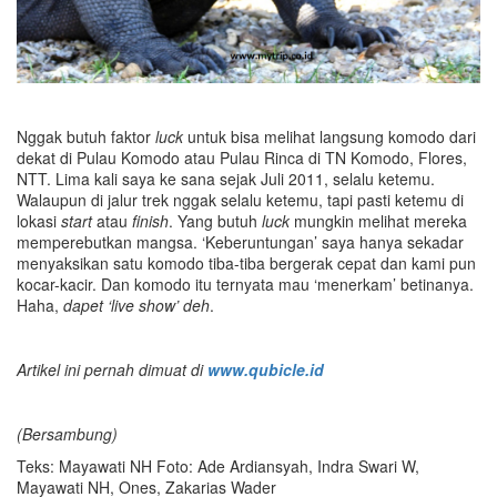
Nggak butuh faktor
luck
untuk bisa melihat langsung komodo dari
dekat di Pulau Komodo atau Pulau Rinca di TN Komodo, Flores,
NTT. Lima kali saya ke sana sejak Juli 2011, selalu ketemu.
Walaupun di jalur trek nggak selalu ketemu, tapi pasti ketemu di
lokasi
start
atau
finish
. Yang butuh
luck
mungkin melihat mereka
memperebutkan mangsa. ‘Keberuntungan’ saya hanya sekadar
menyaksikan satu komodo tiba-tiba bergerak cepat dan kami pun
kocar-kacir. Dan komodo itu ternyata mau ‘menerkam’ betinanya.
Haha,
dapet ‘live show’ deh
.
Artikel ini pernah dimuat di
www.qubicle.id
(Bersambung)
Teks: Mayawati NH Foto: Ade Ardiansyah, Indra Swari W,
Mayawati NH, Ones, Zakarias Wader